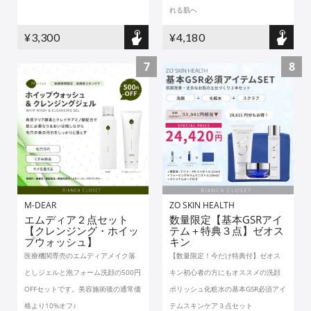
れる肌へ
¥3,300
¥4,180
7
8
M-DEAR
ZO SKIN HEALTH
エムディア２点セット
数量限定【基本GSRアイ
【クレンジング・ホイッ
テム＋特典３点】ゼオス
プウォッシュ】
キン
医療機関専売のエムディアメイク落
【数量限定！今だけ特典付】ゼオス
としジェルと泡フォーム洗顔の500円
キン初心者の方にもオススメの洗顔
OFFセットです。美容施術後の通常価
ポリッシュ化粧水の基本GSR必須アイ
格より10%オフ♪
テムスキンケア３点セット