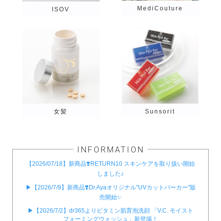
MediCouture
ISOV
Sunsorit
女髪
INFORMATION
【2026/07/18】新商品❣️RETURN10 スキンケアを取り扱い開始
しました♪
▶︎【2026/7/9】新商品❣️Dr.Ayaオリジナル"UVカットパーカー"販
売開始✨
▶︎【2026/7/2】dr365よりビタミン肌育泡洗顔 「V.C. モイスト
フォーミングウォッシュ」新登場！