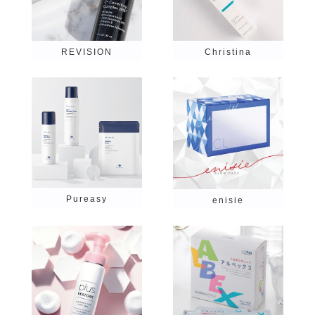
REVISION
Christina
REVISION
WIQO
Lekarka
ナチュメディカ
Pureasy
アプローラ
enisie
Dr.Ayaオリジナル
UV