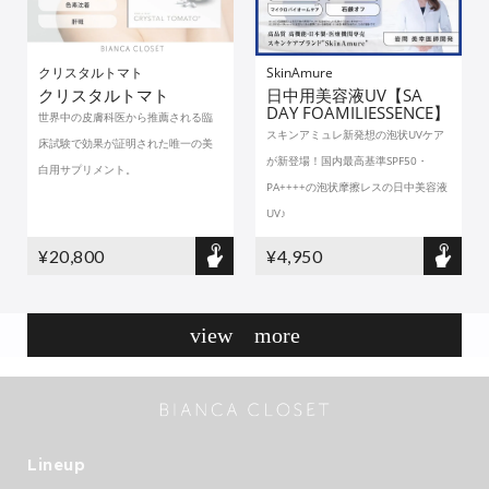
クリスタルトマト
SkinAmure
クリスタルトマト
日中用美容液UV【SA
DAY FOAMILIESSENCE】
世界中の皮膚科医から推薦される臨
スキンアミュレ新発想の泡状UVケア
床試験で効果が証明された唯一の美
が新登場！国内最高基準SPF50・
白用サプリメント。
PA++++の泡状摩擦レスの日中美容液
UV♪
¥20,800
¥4,950
view more
Lineup