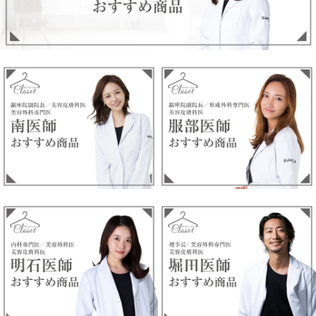
シミ・そばかす
ハリ・ツヤ
ニキビ
日焼け止め
パック
ボディケア・フェミニンケア
ヘアケア
CrystalTomato
Christina
KARECHAN
サプリメント・食品
毛穴・黒ずみ
乾燥・小じわ
美白・くすみ
コスメ・メイクアイテム
衣類・ナイトブラ・サニタリーショーツ
日本在住の方向け海外発送専用サイト
THE BEE
SIMPLISSE
Sunsorit
紫外線対策
ヘアケア