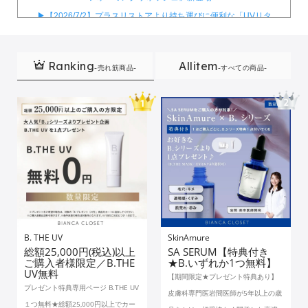
▶︎【2026/7/2】プラスリストアより持ち運びに便利な「UVリタ
ッチスプレー」新登場！
▶︎【2026/7/2】ナチュメディカ リポソームNano白玉＋ビタミ
ンC新登場！
Ranking
Allitem
-売れ筋商品-
-すべての商品-
▶︎【2026/6】新商品！韓国Dr'sコスメのBBクリーム
〈RETURN10〉リカバリーバーム登場！
▶︎2026/5/30【ゼオスキンス基本セット＋お得な特典付き】数量
限定で販売開始！
▶︎【新発売】CHRISTINAよりフェイスライン・顎下・首元の
「Yエリア」に着目したキットが新登場！
【2026/5/13】ZOSKIN一部商品デイリーPDミニボトル7,260円
相当プレゼント🎁
▶︎総額25,000円(税込)以上ご購入者様限定／B.THE UV プレゼン
ト🎁
B. THE UV
SkinAmure
総額25,000円(税込)以上
SA SERUM【特典付き
ご購入者様限定／B.THE
★B.いずれか1つ無料】
UV無料
【期間限定★プレゼント特典あり】
プレゼント特典専用ページ B.THE UV
皮膚科専門医岩間医師が5年以上の歳
１つ無料★総額25,000円以上でカー