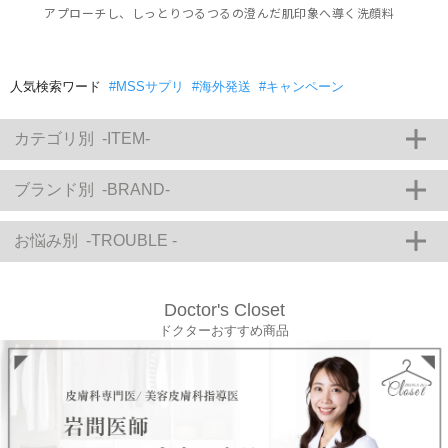
アプローチし、しっとりつるつるの澄んだ肌印象へ導く洗顔料
人気検索ワード
#MSSサプリ
#海外発送
#キャンペーン
カテゴリ別 -ITEM-
【お得な定期購入・サブスクリプション】
ブランド別 -BRAND-
【会員様限定購入商品】
お悩み別 -TROUBLE -
【キャンペーン】
クレンジング・洗顔
Doctor's Closet
ドクターおすすめ商品
化粧水・トナー
美容液
ALBEX
M-DEAR
Enisie
クリーム