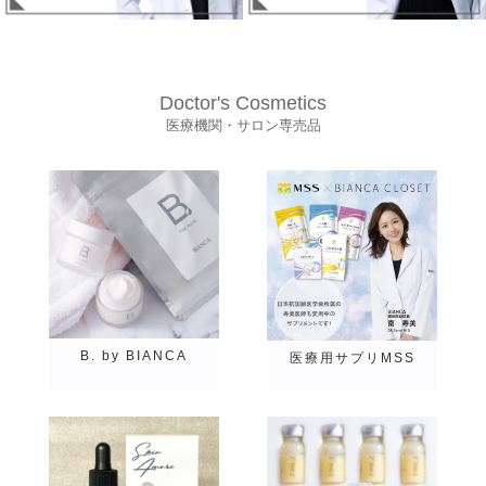
Cyspera
Skin Amure
ZO SKIN HEALTH
Doctor's Cosmetics
医療機関・サロン専売品
SOLPRO
dr365
DEBEAUS
B. by BIANCA
医療用サプリMSS
Perspirex
B.by BIANCA
Puremer