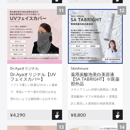
11
12
Dr.Ayaオリジナル
SkinAmure
Dr.Ayaオリジナル【UV
薬用炭酸泡美白美容液
フェイスカバー】
【SA TABRIGHT】※医薬
部外品
ソフトで優しい快適なUVカット素材
スキンアミュレ待望の新商品！高濃
で、美容レーザー後や日焼け止めを
度炭酸泡× ダブル有効成分 × 浸透設
塗れないような施術後にもおすすめ
計に着目した新発想の泡状美容液。
¥4,290
¥8,800
13
14