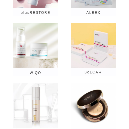
ALBEX
plusRESTORE
ナビジョンDR
グラファ
＆DR.
ミラグロAG
RegenSkin
＆ｍ
BoLCA＋
WIQO
ISOV
VAMOR.
SKN REMED