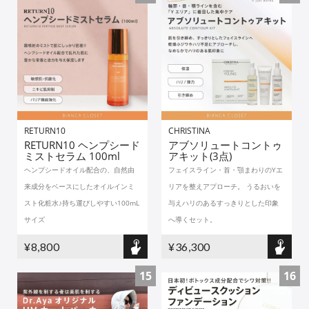
RETURN10
CHRISTINA
RETURN10 ヘンプシード
アブソリュートコントゥ
ミストセラム 100ml
アキット(3点)
ヘンプシードオイル配合の、自然由
フェイスライン・首・顎まわりのYエ
来成分をベースにしたオイルインミ
リアを整えアプローチ。 うるおいを
スト化粧水♪持ち運びしやすい100mL
与えハリのあるすっきりとした印象
サイズ
へ導くセット。
¥8,800
¥36,300
15
16