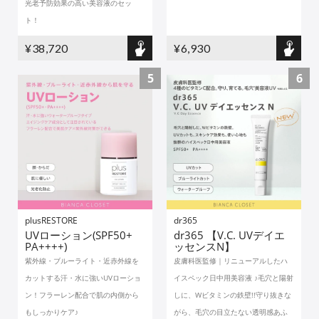
光老予防効果の高い美容液のセッ
ト！
¥38,720
¥6,930
5
6
plusRESTORE
dr365
UVローション(SPF50+
dr365 【V.C. UVデイエ
PA++++)
ッセンスN】
紫外線・ブルーライト・近赤外線を
皮膚科医監修｜リニューアルしたハ
カットする汗・水に強いUVローショ
イスペック日中用美容液 ♪毛穴と陽射
ン！フラーレン配合で肌の内側から
しに、Wビタミンの鉄壁!!守り抜きな
もしっかりケア♪
がら、毛穴の目立たない透明感あふ