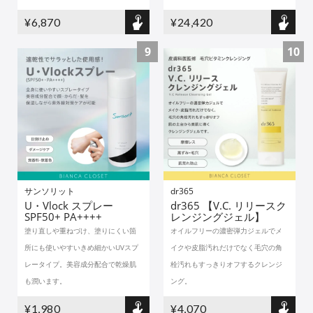
¥6,870
¥24,420
9
10
サンソリット
dr365
U・Vlock スプレー
dr365 【V.C. リリースク
SPF50+ PA++++
レンジングジェル】
塗り直しや重ねづけ、塗りにくい箇
オイルフリーの濃密弾力ジェルでメ
所にも使いやすいきめ細かいUVスプ
イクや皮脂汚れだけでなく毛穴の角
レータイプ。美容成分配合で乾燥肌
栓汚れもすっきりオフするクレンジ
も潤います。
ング。
¥1,980
¥4,070