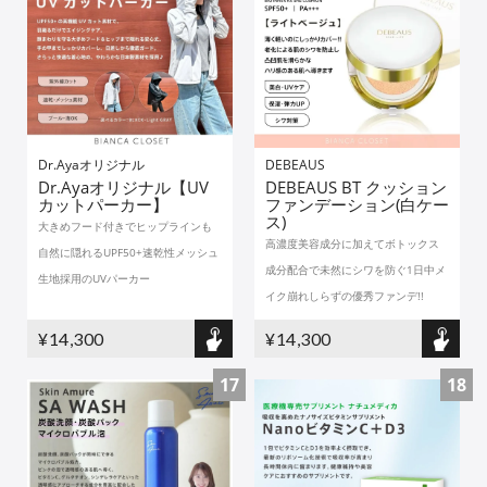
Dr.Ayaオリジナル
DEBEAUS
Dr.Ayaオリジナル【UV
DEBEAUS BT クッション
カットパーカー】
ファンデーション(白ケー
ス)
大きめフード付きでヒップラインも
高濃度美容成分に加えてボトックス
自然に隠れるUPF50+速乾性メッシュ
成分配合で未然にシワを防ぐ1日中メ
生地採用のUVパーカー
イク崩れしらずの優秀ファンデ!!
¥14,300
¥14,300
17
18