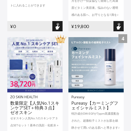
月をかけ一切妥協なく開発した高濃
トに入れることができます
度ビタミン美容液。悩みのない透明
感のある肌へ、お守りとなる1滴を♪
¥0
¥19,800
4
ZO SKIN HEALTH
Pureasy
数量限定【人気No.1スキ
Pureasy【カーミングフ
ンケアSET＋特典３点】
ェイシャルミスト】
ゼオスキン
特許成分DW-EGFが7ppm高濃度配合
ゼオスキン人気No.1のスキンケア３
された、超微粒子ミストがお肌を鎮
点SETセット！基本の洗顔・化粧水＋
静させて潤いのある肌へと導きます♪