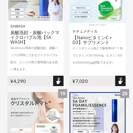
SAWASH
ナチュメディカ
炭酸洗顔・炭酸パックマ
イクロバブル泡【SA
【NanoビタミンC＋
WASH】
D3】サプリメント
SkinAmure渾身の炭酸洗顔。炭酸パ
ナノリポソーム加工で吸収率UP！1包
ックが同時にできるマイクロバブル
でビタミンCを1000mg、ビタミンD3
処方。ピンクの泡で透明感のある肌
を2000IU(50μg)摂取できます♪
へ導きます。
¥4,290
¥7,020
19
20