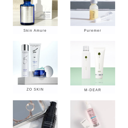
Puremer
Skin Amure
plusRESTORE
Pureasy
birenbydryou
ZO SKIN
M-DEAR
BoLCA＋
女髪
MediCouture