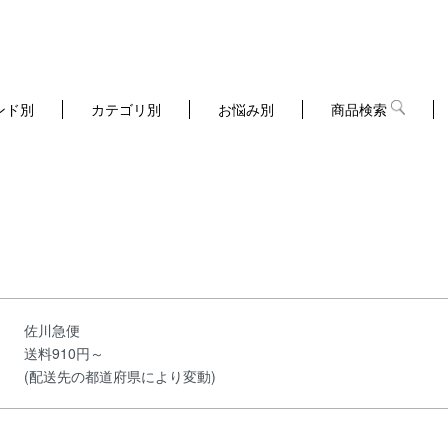
ンド別
カテゴリ別
お悩み別
商品検索
佐川急便
送料910円～
(配送先の都道府県により変動)