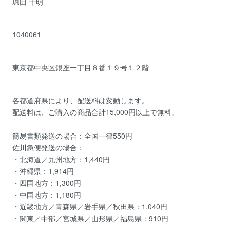
堀田 千明
1040061
東京都中央区銀座一丁目８番１９号１２階
各都道府県により、配送料は変動します。
配送料は、ご購入の商品合計15,000円以上で無料。
簡易書類発送の場合：全国一律550円
佐川急便発送の場合：
・北海道／九州地方：1,440円
・沖縄県：1,914円
・四国地方：1,300円
・中国地方：1,180円
・近畿地方／青森県／岩手県／秋田県：1,040円
・関東／中部／宮城県／山形県／福島県：910円