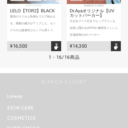
LELO【TOR2】BLACK
Dr.Ayaオリジナル【UV
カットパーカー】
最高のスリルと快感を２人で味わえ
大きめフード付きでヒップラインも
る、振動の威力がアップした、セッ
自然に隠れるUPF50+速乾性メッシュ
クスの上級者向けカップル用トイ。
生地採用のUVパーカー
¥16,500
¥14,300
1
-
16
/
16商品
Lineup
SKIN CARE
COSMETICS