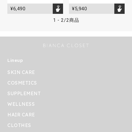
¥6,490
¥5,940
1
-
2
/
2商品
Lineup
SKIN CARE
COSMETICS
SUPPLEMENT
WELLNESS
HAIR CARE
CLOTHES