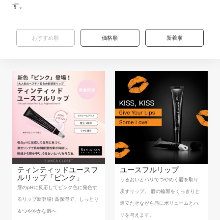
BIANCA CLINIC
す。
CONTACT
おすすめ順
価格順
新着順
ティンティッドユースフ
ユースフルリップ
ルリップ「ピンク」
うるおいとハリでつやめく唇を取り
唇のpHに反応してピンク色に発色す
戻すリップ。 唇の輪郭をくっきりと
るリップ新登場! 高保湿で、しっとり
際立たせながら唇にボリュームとハ
＆つややかな唇へ
リを与えます。