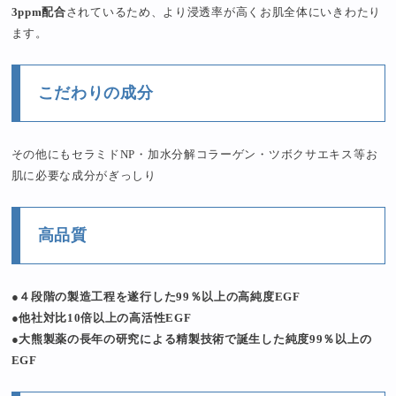
3ppm配合
されているため、より浸透率が高くお肌全体にいきわたり
ます。
こだわりの成分
その他にもセラミドNP・加水分解コラーゲン・ツボクサエキス等お
肌に必要な成分がぎっしり
高品質
●４段階の製造工程を遂行した99％以上の高純度EGF
●他社対比10倍以上の高活性EGF
●大熊製薬の長年の研究による精製技術で誕生した純度99％以上の
EGF