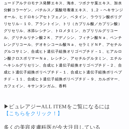
ュードアルテロモナス発酵エキス、海水、ツボクサ葉エキス、加水
分解コラーゲン、バチルス／葉酸培養液エキス、１,２－ヘキサンジ
オール、ヒドロキシアセトフェノン、ベタイン、ラウリン酸ポリグ
リセリル－１０、アラントイン、トリ（カプリル酸／カプリン酸）
グリセリル、水添レシチン、トロメタミン、カプリリルグリコー
ル、グリチルリチン酸２Ｋ、アデノシン、フィチン酸Ｎａ、ペンチ
レングリコール、デオキシコール酸Ｎａ、セラミドＮＰ、アセチル
グルコサミン、合成ヒト遺伝子組換オリゴペプチド－１、ヒアルロ
ン酸クロスポリマーＮａ、レシチン、アセチルグルタミン、エチル
ヘキシルグリセリン、合成ヒト遺伝子組換オリゴペプチド－２、合
成ヒト遺伝子組換ポリペプチド－１、合成ヒト遺伝子組換ポリペプ
チド－１１、合成ヒト遺伝子組換ポリペプチド－９、カルボマー、
カフェイン、キサンタンガム、香料
▶ピュレアジーALL ITEMをご覧になるには
【こちらをクリック！】
多くの美容皮膚科医が今大注目している