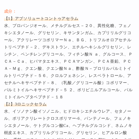
成分：
【1】アブソリュートコントゥアセラム
水、プロパンジオール、メチルグルセス－２０、異性化糖、フェノ
キシエタノール、グリセリン、キサンタンガム、カプリリルグリコ
ール、アクリレーツコポリマーＮａ、ＢＧ、トリフルオロアセチル
トリペプチド－２、デキストラン、エチルヘキシルグリセリン、レ
シチン、ペンチレングリコール、フィチン酸Ｎ ａ、グルコース、Ｐ
ＣＡ－Ｃａ、ヒバマタエキス、ＰＣＡマンガン、ＰＣＡ亜鉛、ＰＣ
Ａ－Ｍｇ、クエン酸、クエン酸Ｎａ、酢酸Ｎ－プロリルパルミトイ
ルトリペプチド－５６、クロルフェネシン、レスベラトロール、ア
セチルヘキサペプチド－８、（乳酸／グリコール酸）コポリマー、
パルミトイルヘキサペプチド－５ ２、ポリビニルアルコール、パル
ミトイルヘプタペプチド－１８
【2】3ロニックセラム
水、イソノナン酸イソノニル、ヒドロキシエチルウレア、セタノー
ル、ポリアクリレートクロスポリマー-6、パンテノール、フェノキ
シエタノール、ケトグルコン酸Ca、ヘプチルグルコシド、ネムノキ
樹皮エキス、カプリリルグリコール、グリセリン、ヒアルロン酸