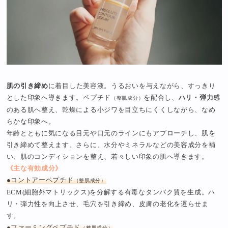
肌の引き締め
に着目した美容液。うるおいを与えながら、すっきり
とした印象へ導きます。ペプチド
を配合し、
ハリ・弾力
感
（整肌成分）
のある肌へ整え、乾燥による小ジワを目立ちにくくしながら、なめ
らかな印象へ。
年齢とともに気になる目元や口元のラインにもアプローチし、肌を
引き締めて整えます。さらに、水分やミネラルなどの美容成分を補
い、肌のコンディションを整え、若々しい印象の肌へ導きます。
《主な有効成分》
●コントアーペプチド
（整肌成分）
ECM(細胞外マトリックス)を分解する有毒なタンパク質を生成。ハ
リ・弾力性を向上させ、毛穴を引き締め、皮膚の老化を遅らせま
す。
●ファーミングペプチド
（整肌成分）