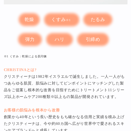
乾燥
くすみ
たるみ
※1
弾力
ハリ
引締め
※1 くすみ：乾燥による肌印象
CHRISTINAとは?
クリスティーナは1982年イスラエルで誕生しました。一人一人がも
つあらゆる肌質、肌悩みに対してピンポイントにマッチングした製
品をご提案し根本的な改善を目指すためにトリートメント11シリー
ズ以上ホームケア200種類※以上もの製品が開発されています。
お客様の肌悩みを根本から改善
創業から40年という長い歴史をもち確かなる信用と実績を積み上げ
た​​クリスティーナは、今や約60カ国へ広がり世界中で愛されるスキ
ンケアブランドへと成長しています。