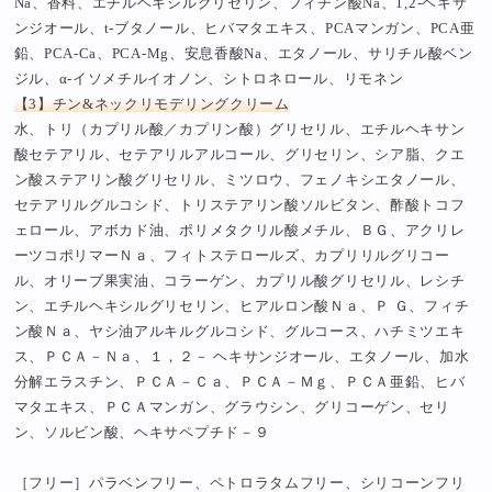
Na、香料、エチルヘキシルグリセリン、フィチン酸Na、1,2-ヘキサ
ンジオール、t-ブタノール、ヒバマタエキス、PCAマンガン、PCA亜
鉛、PCA-Ca、PCA-Mg、安息香酸Na、エタノール、サリチル酸ベン
ジル、α-イソメチルイオノン、シトロネロール、リモネン
【3】チン&ネックリモデリングクリーム
水、トリ（カプリル酸／カプリン酸）グリセリル、エチルヘキサン
酸セテアリル、セテアリルアルコール、グリセリン、シア脂、クエ
ン酸ステアリン酸グリセリル、ミツロウ、フェノキシエタノール、
セテアリルグルコシド、トリステアリン酸ソルビタン、酢酸トコフ
ェロール、アボカド油、ポリメタクリル酸メチル、ＢＧ、アクリレ
ーツコポリマーＮａ、フィトステロールズ、カプリリルグリコー
ル、オリーブ果実油、コラーゲン、カプリル酸グリセリル、レシチ
ン、エチルヘキシルグリセリン、ヒアルロン酸Ｎａ、Ｐ Ｇ、フィチ
ン酸Ｎａ、ヤシ油アルキルグルコシド、グルコース、ハチミツエキ
ス、ＰＣＡ－Ｎａ、１，２－ ヘキサンジオール、エタノール、加水
分解エラスチン、ＰＣＡ－Ｃａ、ＰＣＡ－Ｍｇ、ＰＣＡ亜鉛、ヒバ
マタエキス、ＰＣＡマンガン、グラウシン、グリコーゲン、セリ
ン、ソルビン酸、ヘキサペプチド－９
［フリー］パラベンフリー、ペトロラタムフリー、シリコーンフリ