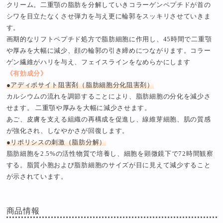
クリーム。二重顎の脂肪を分解していきコラーゲンペプチドが首の
シワを目立たなくさせ弾力を与え更に輪郭をスッキリさせていきま
す。
画期的なリフトペプチド処方で脂肪細胞に作用し、45時間で二重顎
や厚みを大幅に減少、顔の輪郭の引き締めにつながります。コラー
ゲン繊維がハリを与え、フェイスラインをなめらかにします
《有効成分》
●アディポサイト阻害剤（脂肪細胞分化阻害剤）
カルシウムの流れを調節することにより、脂肪細胞の分化を減少さ
せます。 二重顎や厚みを大幅に減少させます。
あご、皮膚を支える組織の再構成を促進し、線維芽細胞、肌の質感
が強化され、しなやかさが回復します。
●リポリシスの刺激（脂肪分解）
脂肪細胞を2.5%の活性物質で培養し、細胞を顕微鏡下で72時間観察
する。脂質小胞および脂肪細胞のサイズが目に見えて減少すること
が示されています。
商品情報