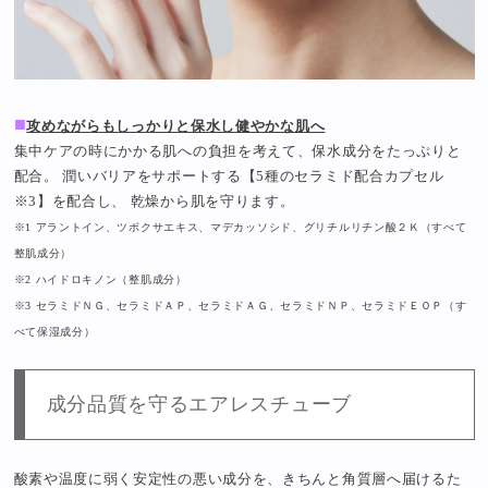
■
攻めながらもしっかりと保水し健やかな肌へ
集中ケアの時にかかる肌への負担を考えて、保水成分をたっぷりと
配合。 潤いバリアをサポートする【5種のセラミド配合カプセル
※3】を配合し、 乾燥から肌を守ります。
※1 アラントイン、ツボクサエキス、マデカッソシド、グリチルリチン酸２Ｋ（すべて
整肌成分）
※2 ハイドロキノン（整肌成分）
※3 セラミドＮＧ、セラミドＡＰ、セラミドＡＧ、セラミドＮＰ、セラミドＥＯＰ（す
べて保湿成分）
成分品質を守るエアレスチューブ
酸素や温度に弱く安定性の悪い成分を、きちんと角質層へ届けるた