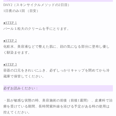
DAY2（スキンサイクルメソッドの2日目）
1日夜のみ1回 （目安）
●STEP 1
パール１粒大のクリームを手にとります。
●STEP 2
化粧水、美容液などで整えた肌に、顔の気になる部分に塗布し優し
く馴染ませます。
●STEP 3
容器の口元をきれいにふき、必ずしっかりキャップを閉めてから冷
蔵庫で保管してください。
必ずお読みください：
・肌が敏感な状態の時、美容施術の前後（前後1週間） 、皮膚科で治
療を受けている期間、長時間紫外線を浴びる予定がある時の使用は
控えてください。