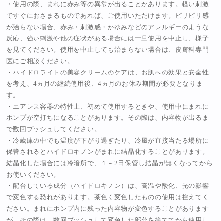
・使用の際、まれに赤み等の異常が出ることがあります。軽い刺激
ですぐにおさまるものであれば、ご使用いただけます。ピリピリ感
が治らない場合、赤み・刺激感・かゆみなどのアレルギーのような
反応、強い刺激や他の症状がある場合には一旦使用を中止し、様子
を見てください。使用を中止しても治まらない場合は、皮膚科専門
医にご相談ください。
・ハイドロライトの美容クリームのケアは、お肌への効果と安全性
を考え、4ヵ月の継続使用後、4ヵ月のお休み期間が必要となりま
す。
・エアレス容器の特性上、初めて使用するときや、使用中にまれに
ポンプが空打ちになることがあります。その際は、内容物が出るま
で数回プッシュしてください。
・冷蔵庫の中でも温度が下がり過ぎたり、冷風が直接当たる場所に
保管されるとハイドロキノンがまれに結晶化することがあります。
結晶化した場合には冷暗所で、１～2日保管し結晶が無くなってから
お使いください。
・配合している成分（ハイドロキノン）は、高温や酸化、光の影響
で変色する恐れがあります。茶色く変色したものの使用は控えてく
ださい。まれにポンプ内に残った内容物が変色することがあります
が、その際は、数回プッシュして変色した部分を捨ててから使用し