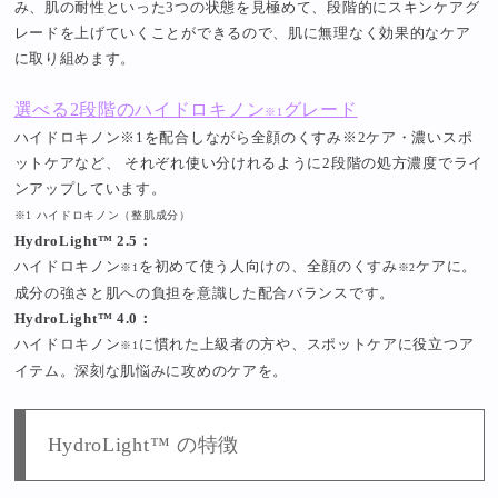
み、肌の耐性といった3つの状態を見極めて、段階的にスキンケアグ
レードを上げていくことができるので、肌に無理なく効果的なケア
に取り組めます。
選べる2段階のハイドロキノン
グレード
※1
ハイドロキノン※1を配合しながら全顔のくすみ※2ケア・濃いスポ
ットケアなど、 それぞれ使い分けれるように2段階の処方濃度でライ
ンアップしています。
※1 ハイドロキノン（整肌成分）
HydroLight™ 2.5：
ハイドロキノン
を初めて使う人向けの、全顔のくすみ
ケアに。
※1
※2
成分の強さと肌への負担を意識した配合バランスです。
HydroLight™ 4.0：
ハイドロキノン
に慣れた上級者の方や、スポットケアに役立つア
※1
イテム。深刻な肌悩みに攻めのケアを。
HydroLight™ の特徴