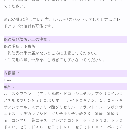
てください。
※2.5が肌に合っていた方、しっかりスポットケアしたい方はグレー
ドアップの検討も可能です。
保管及び取扱い上の注意：
保管場所：冷暗所
・乳幼児の手の届かないところに保管してください。
・ご使用の際、中身を出し過ぎても戻さないでください。
内容量 ：
15mL
成分：
水、スクワラン、（アクリル酸ヒドロキシエチル／アクリロイルジ
メチルタウリンＮａ）コポリマー、ハイドロキノン、１，２－ヘキ
サンジオール、ステアリン酸グリセリル、アラントイン、ツボクサ
エキス、マデカッソシド、グリチルリチン酸２Ｋ、乳酸、乳酸Ｎ
ａ、コンフリー葉エキス、アシアチコシド、セラミドＮＧ、セラミ
ドＡＰ、セラミドＡＧ、セラミドＮＰ、セラミドＥＯＰ、パルミチ