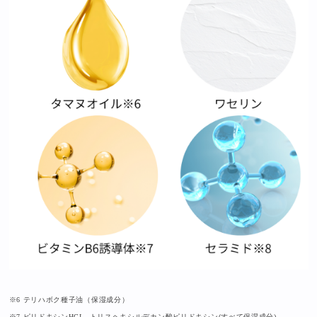
※6 テリハボク種子油（保湿成分）
※7 ピリドキシンHCI、トリスヘキシルデカン酸ピリドキシン(すべて保湿成分)