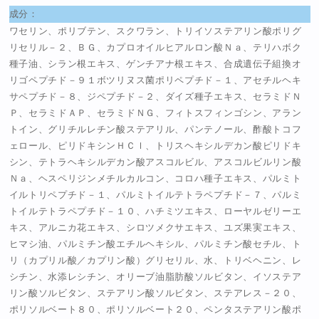
成分：
ワセリン、ポリブテン、スクワラン、トリイソステアリン酸ポリグ
リセリル－２、ＢＧ、カプロオイルヒアルロン酸Ｎａ、テリハボク
種子油、シラン根エキス、ゲンチアナ根エキス、合成遺伝子組換オ
リゴペプチド－９１ボツリヌス菌ポリペプチド－１、アセチルヘキ
サペプチド－８、ジペプチド－２、ダイズ種子エキス、セラミドＮ
Ｐ、セラミドＡＰ、セラミドＮＧ、フィトスフィンゴシン、アラン
トイン、グリチルレチン酸ステアリル、パンテノール、酢酸トコフ
ェロール、ピリドキシンＨＣｌ、トリスヘキシルデカン酸ピリドキ
シン、テトラヘキシルデカン酸アスコルビル、アスコルビルリン酸
Ｎａ、ヘスペリジンメチルカルコン、コロハ種子エキス、パルミト
イルトリペプチド－１、パルミトイルテトラペプチド－７、パルミ
トイルテトラペプチド－１０、ハチミツエキス、ローヤルゼリーエ
キス、アルニカ花エキス、シロツメクサエキス、ユズ果実エキス、
ヒマシ油、パルミチン酸エチルヘキシル、パルミチン酸セチル、ト
リ（カプリル酸／カプリン酸）グリセリル、水、トリベヘニン、レ
シチン、水添レシチン、オリーブ油脂肪酸ソルビタン、イソステア
リン酸ソルビタン、ステアリン酸ソルビタン、ステアレス－２０、
ポリソルベート８０、ポリソルベート２０、ペンタステアリン酸ポ