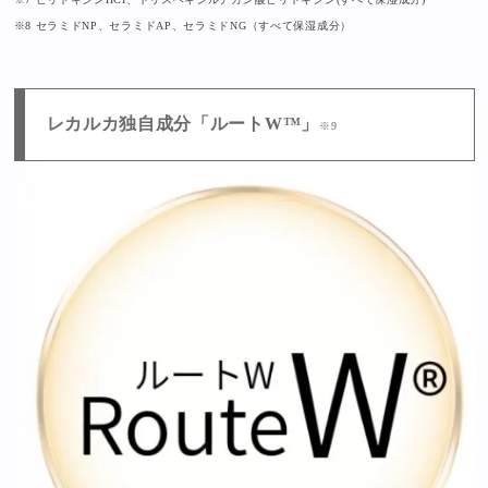
※8 セラミドNP、セラミドAP、セラミドNG（すべて保湿成分）
レカルカ独自成分「ルートW™」
※9