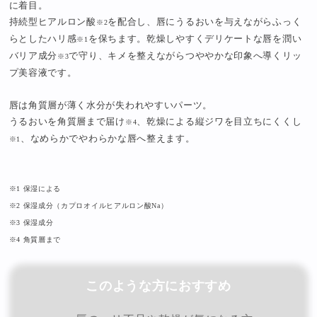
に着目。
持続型ヒアルロン酸
を配合し、唇にうるおいを与えながらふっく
※2
らとしたハリ感
を保ちます。乾燥しやすくデリケートな唇を潤い
※1
バリア成分
で守り、キメを整えながらつややかな印象へ導くリッ
※3
プ美容液です。
唇は角質層が薄く水分が失われやすいパーツ。
うるおいを角質層まで届け
、乾燥による縦ジワを目立ちにくくし
※4
、なめらかでやわらかな唇へ整えます。
※1
※1 保湿による
※2 保湿成分（カプロオイルヒアルロン酸Na）
※3 保湿成分
※4 角質層まで
このような方におすすめ