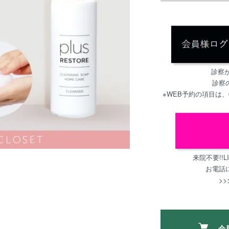
診察
診察
※WEB予約の項目は
来院不要!!
お電話
>>
会