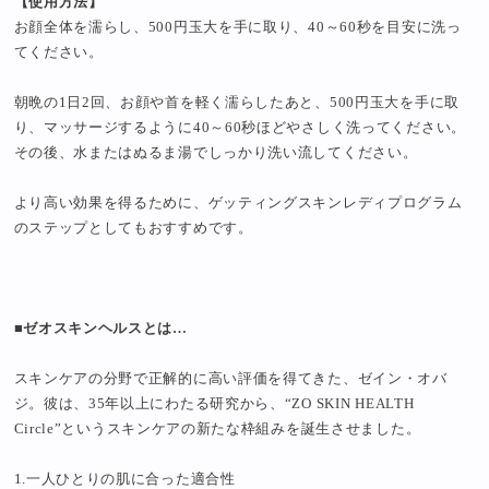
【使用方法】
お顔全体を濡らし、500円玉大を手に取り、40～60秒を目安に洗っ
てください。
朝晩の1日2回、お顔や首を軽く濡らしたあと、500円玉大を手に取
り、マッサージするように40～60秒ほどやさしく洗ってください。
その後、水またはぬるま湯でしっかり洗い流してください。
より高い効果を得るために、ゲッティングスキンレディプログラム
のステップとしてもおすすめです。
■ゼオスキンヘルスとは…
スキンケアの分野で正解的に高い評価を得てきた、ゼイン・オバ
ジ。彼は、35年以上にわたる研究から、“ZO SKIN HEALTH
Circle”というスキンケアの新たな枠組みを誕生させました。
1.一人ひとりの肌に合った適合性