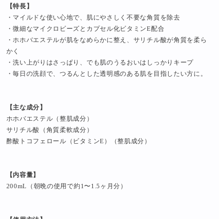
【特長】
・マイルドな使い心地で、肌にやさしく不要な角質を除去
・微細なマイクロビーズとカプセル化ビタミンE配合
・ホホバエステルが肌をなめらかに整え、サリチル酸が角質を柔ら
かく
・洗い上がりはさっぱり、でも肌のうるおいはしっかりキープ
・毎日の洗顔で、つるんとした透明感のある肌を目指したい方に。
【主な成分】
ホホバエステル（整肌成分）
サリチル酸（角質柔軟成分）
酢酸トコフェロール（ビタミンE）（整肌成分）
【内容量】
200mL（朝晩の使用で約1〜1.5ヶ月分）