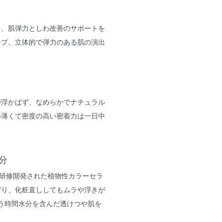
し、肌弾力としわ改善のサポートを
ープ。立体的で弾力のある肌の演出
が浮かばず、なめらかでナチュラル
い薄くて密度の高い密着力は一日中
分
keで研修開発された植物性カラーセラ
守り、化粧直ししてもムラや浮きが
う時間水分を含んだ透けつや肌を