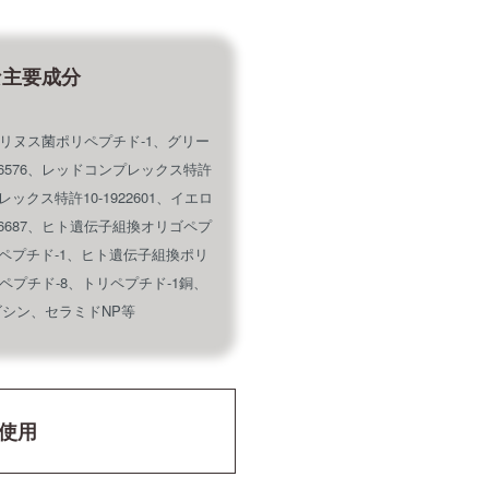
な主要成分
リヌス菌ポリペプチド-1、グリー
96576、レッドコンプレックス特許
プレックス特許10-1922601、イエロ
86687、ヒト遺伝子組換オリゴペプ
ペプチド-1、ヒト遺伝子組換ポリ
ペプチド-8、トリペプチド-1銅、
シン、セラミドNP等
使用