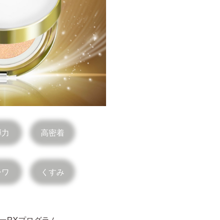
弾力
高密着
シワ
くすみ
ーRXプログラム