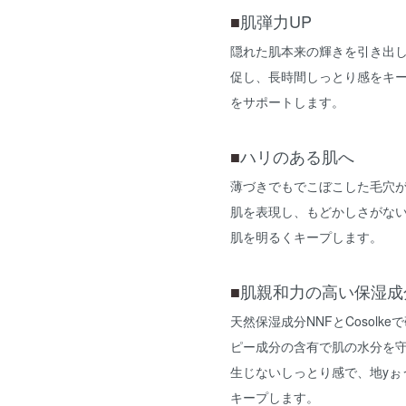
肌弾力UP
■
隠れた肌本来の輝きを引き出
促し、長時間しっとり感をキ
をサポートします。
ハリのある肌へ
■
薄づきでもでこぼこした毛穴
肌を表現し、もどかしさがな
肌を明るくキープします。
肌親和力の高い保湿成
■
天然保湿成分NNFとCosol
ピー成分の含有で肌の水分を
生じないしっとり感で、地yぉ
キープします。