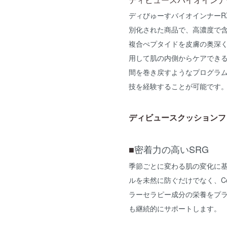
ディびゅーすバイオインナーR
別化された商品で、高濃度で
複合ぺプタイドを皮膚の奥深
用して肌の内側からケアでき
間を巻き戻すようなプログラ
技を経験することが可能です
ディビュースクッションフ
密着力の高いSRG
■
季節ごとに変わる肌の変化に
ルを未然に防ぐだけでなく、Co
ラーセラピー成分の栄養をプ
も継続的にサポートします。