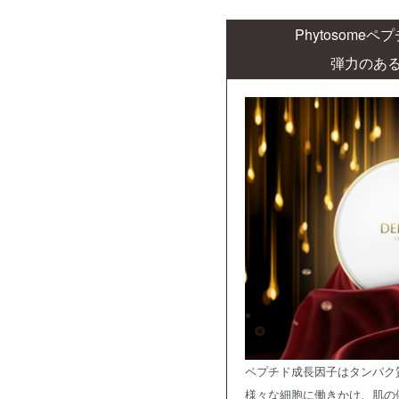
Phytosome
弾力のあ
ペプチド成長因子はタンパク
様々な細胞に働きかけ、肌の