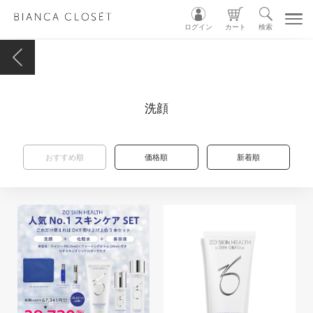
ログイン
カート
検索
TOP
洗顔
MY ACCOUNT
CART
おすすめ順
価格順
新着順
LOGIN
ショップガイド
カテゴリ別
グループ別
INSTAGRAM