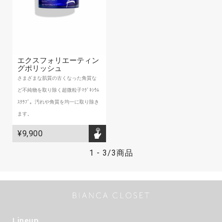
エクスフォリエーティン
グポリッシュ
さまざまな肌質の古くなった角質な
ど不純物を取り除く超微粒子ﾏｸﾞﾈｼｳﾑ
ｽｸﾗﾌﾞ。汚れや角質を均一に取り除き
ます。
¥9,900
1
-
3
/
3商品
Lineup