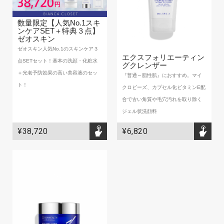
BIANCA CLINIC
数量限定【人気No.1スキ
CONTACT
ンケアSET＋特典３点】
ゼオスキン
ゼオスキン人気No.1のスキンケア３
エクスフォリエーティン
点SETセット！基本の洗顔・化粧水
グクレンザー
＋光老予防効果の高い美容液のセッ
『普通～脂性肌』におすすめ。マイ
ト！
クロビーズ、カプセル化ビタミンE配
合で古い角質や毛穴汚れを取り除く
ジェル状洗顔料
¥38,720
¥6,820