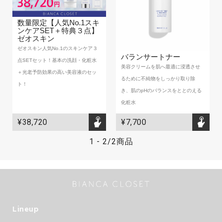
BIANCA CLINIC
数量限定【人気No.1スキ
CONTACT
ンケアSET＋特典３点】
ゼオスキン
ゼオスキン人気No.1のスキンケア３
バランサートナー
点SETセット！基本の洗顔・化粧水
美容クリームを肌へ最適に浸透させ
＋光老予防効果の高い美容液のセッ
るために不純物をしっかり取り除
ト！
き、肌のpHのバランスをととのえる
化粧水
¥38,720
¥7,700
1
-
2
/
2商品
Lineup