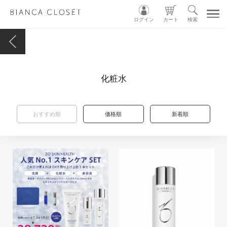
ログイン
カート
検索
TOP
化粧水
MY ACCOUNT
CART
おすすめ順
価格順
新着順
LOGIN
ショップガイド
カテゴリ別
グループ別
INSTAGRAM