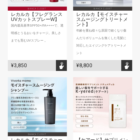
BIANCA CLINIC
レカルカ【フレグランス
レカルカ【モイスチャー
CONTACT
UVカットスプレーW】
スムージングトリートメ
ント】
国内最高基準SPF50+/PA++++で、透
年齢を重ね様々な原因で細くなり傷
明感とうるおいをチャージ。美しさ
んだりボリュームを無くした毛髪に
までも育むUVスプレー 。
対応したエイジングケアトリートメ
ント
¥3,850
¥8,800
レカルカ【モイスチャー
【ケアード】サプリメン