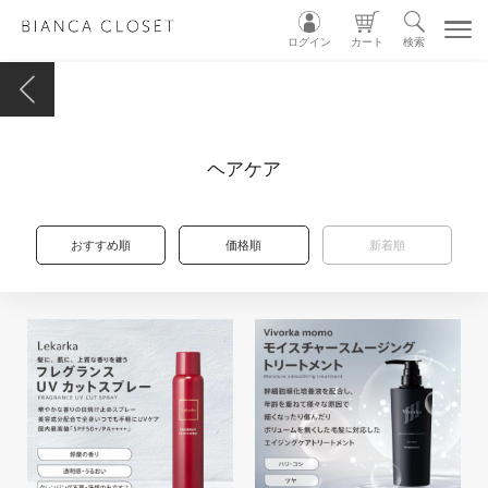
ログイン
カート
検索
TOP
ヘアケア
MY ACCOUNT
CART
おすすめ順
価格順
新着順
LOGIN
ショップガイド
カテゴリ別
グループ別
INSTAGRAM