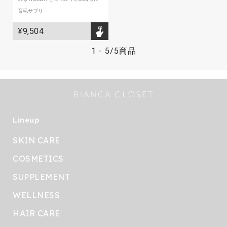
育毛サプリ
¥9,504
1
-
5
/
5商品
Lineup
SKIN CARE
COSMETICS
SUPPLEMENT
WELLNESS
HAIR CARE