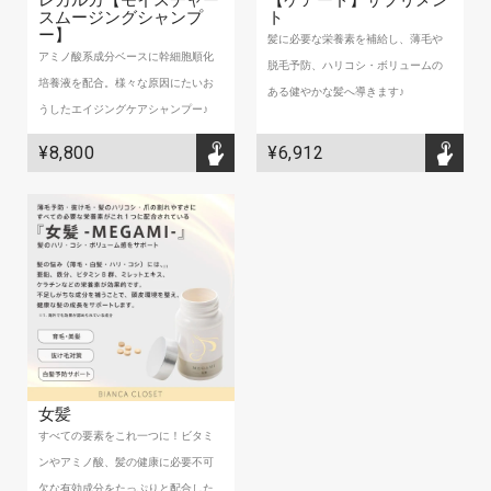
スムージングシャンプ
ト
ー】
髪に必要な栄養素を補給し、薄毛や
アミノ酸系成分ベースに幹細胞順化
脱毛予防、ハリコシ・ボリュームの
培養液を配合。様々な原因にたいお
ある健やかな髪へ導きます♪
うしたエイジングケアシャンプー♪
¥8,800
¥6,912
女髪
すべての要素をこれ一つに！ビタミ
ンやアミノ酸、髪の健康に必要不可
欠な有効成分をたっぷりと配合した