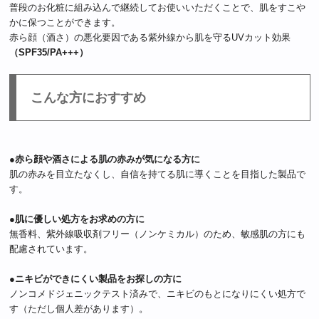
普段のお化粧に組み込んで継続してお使いいただくことで、肌をすこや
かに保つことができます。
赤ら顔（酒さ）の悪化要因である紫外線から肌を守るUVカット効果
（SPF35/PA+++）
こんな方におすすめ
●赤ら顔や酒さによる肌の赤みが気になる方に
肌の赤みを目立たなくし、自信を持てる肌に導くことを目指した製品で
す。
●肌に優しい処方をお求めの方に
無香料、紫外線吸収剤フリー（ノンケミカル）のため、敏感肌の方にも
配慮されています。
●ニキビができにくい製品をお探しの方に
ノンコメドジェニックテスト済みで、ニキビのもとになりにくい処方で
す（ただし個人差があります）。