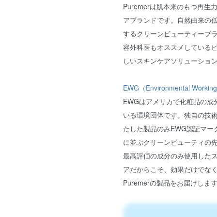
Puremerは肌本来のもつ再
アブランドです。自然由来の
するクリーンビューティーブ
容外科医もオススメしているピュ
しいスキンケアソリューション
EWG（Environmental Wor
EWGはアメリカで化粧品の成
いる環境団体です。独自の技
たした製品のみEWG認証マー
に並ぶクリーンビューティの先進
最高評価の成分のみ使用した
アだからこそ、効果だけでな
Puremerの製品をお届けしま