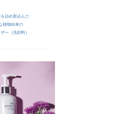
葉を詰め新込んだ
な植物由来の
ンザー（洗顔料）