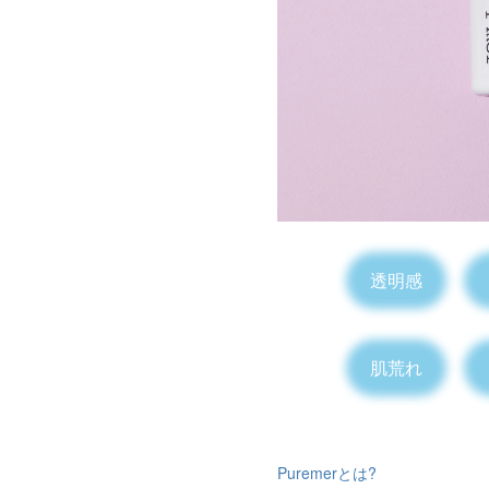
透明感
肌荒れ
Puremerとは?