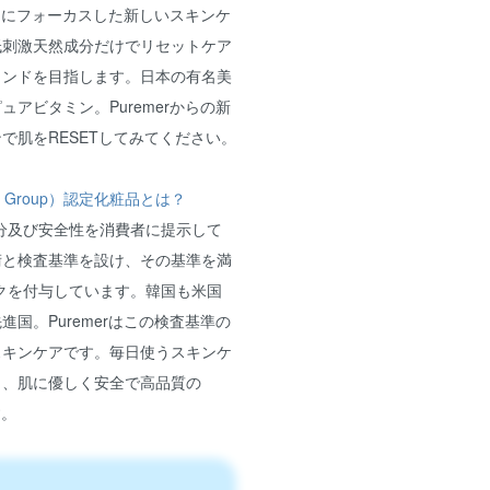
生力にフォーカスした新しいスキンケ
低刺激天然成分だけでリセットケア
ランドを目指します。日本の有名美
アビタミン。Puremerからの新
で肌をRESETしてみてください。
king Group）認定化粧品とは？
分及び安全性を消費者に提示して
術と検査基準を設け、その基準を満
クを付与しています。韓国も米国
国。Puremerはこの検査基準の
スキンケアです。毎日使うスキンケ
く、肌に優しく安全で高品質の
す。