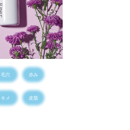
毛穴
赤み
キメ
皮脂