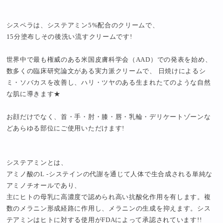
シスペラは、システアミン5%配合のクリームで、
15分塗布しその後洗い流すクリームです!
世界中で最も権威のある米国皮膚科学会（AAD）での発表を始め、
数多くの臨床研究論文がある実力派クリームで、 日焼けによるシ
ミ・ソバカスを改善し、ハリ・ツヤのある生まれたてのような自然
な肌に導きます★
お顔だけでなく、首・手・肘・膝・唇・乳輪・デリケートゾーンな
どあらゆる部位にご使用いただけます!
システアミンとは、
アミノ酸のL -システインの代謝を通じて人体で生合成される単純な
アミノチオールであり、
主にヒトの母乳に高濃度で認められ高い抗酸化作用を有します。複
数のメラニン形成経路に作用し、メラニンの生成を抑えます。シス
テアミンはヒトに対する使用がFDAによって承認されています!!