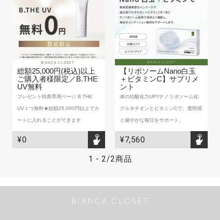
総額25,000円(税込)以上
【リポソームNano白玉
ご購入者様限定／B.THE
＋ビタミンC】サプリメ
UV無料
ント
プレゼント特典専用ページ B.THE
体の抗酸化力UP!!ナノリポソーム化
UV１つ無料★総額25,000円以上でカ
グルタチオンとビタミンCで、透明感
ートに入れることができます
と健やかな毎日をサポート。
¥0
¥7,560
1
-
2
/
2商品